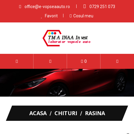
office@e-vopseaauto.ro
0729 251 073
Favorit
Cosul meu
0
ACASA
CHITURI
RASINA