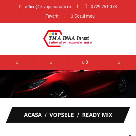
office@e-vopseaauto.ro
0729 251 073
Favorit
Cosul meu
0
ACASA
VOPSELE
READY MIX