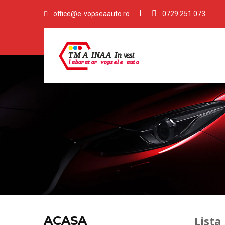
office@e-vopseaauto.ro
0729 251 073
ACASA
Lista