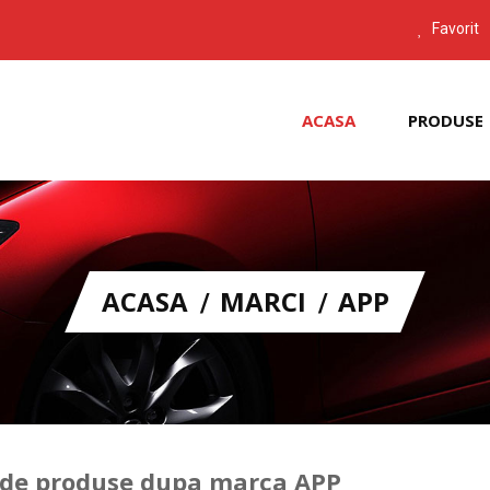
Favorit
ACASA
PRODUSE
ACASA
MARCI
APP
 de produse dupa marca APP