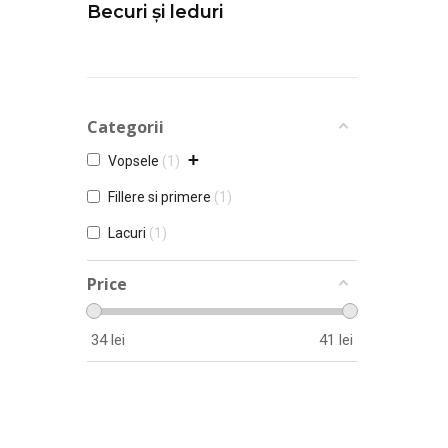
Becuri și leduri
Categorii
+
Vopsele
1
Fillere si primere
1
Lacuri
1
Price
34
lei
41
lei