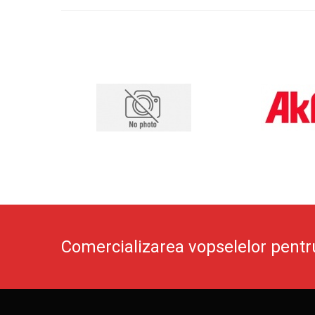
Comercializarea vopselelor pentr