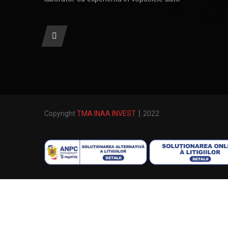
Comercializarea vopselelor pentr
DESPRE NOI
TMA INAA Invest, laborator vopsele auto va pune 
dispozitie vopseluri auto profesionale si calitativ
laborator cu experienta in vopselele auto