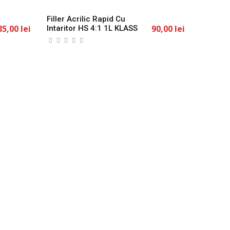
Filler Acrilic Rapid Cu
85,00 lei
90,00 lei
Intaritor HS 4:1 1L KLASS