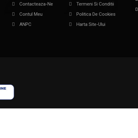
u automobile si alte echipamente
INFORMATII CLIENTI
la
Reduceri De Pret
Livrare Si Retur
e,
Cele Mai Cumparate
Notificare Legală
Contacteaza-Ne
Termeni Si Conditii
Contul Meu
Politica De Cookies
ANPC
Harta Site-Ului