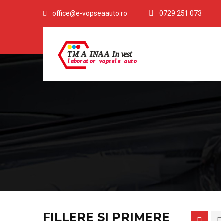
office@e-vopseaauto.ro
0729 251 073
FILLERE SI PRIMERE