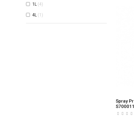
1L
4
4L
1
Spray Pr
S70001