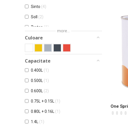
Sinto
4
Soll
2
Troton
1
more...
Culoare
Capacitate
0.400L
1
0.500L
1
0.600L
2
0.75L + 0.15L
1
One Spri
0.80L + 0.16L
1
1.4L
1