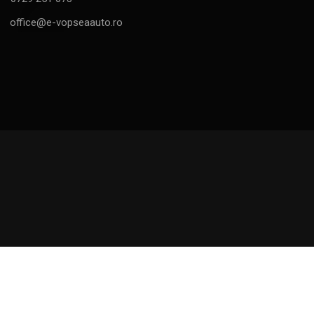
MAI MULT
CONTACTEAZA-NE
Strada Gutui Nr.6, Roata de Jos, Cartojani
0729 251 073
office@e-vopseaauto.ro