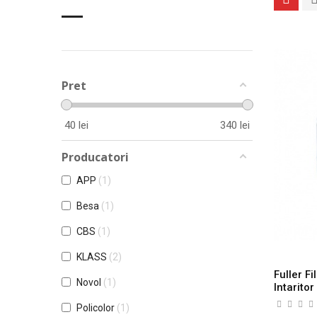
Pret
40
lei
340
lei
Producatori
APP
1
Besa
1
CBS
1
KLASS
2
Fuller Fi
Novol
1
Intaritor
Policolor
1