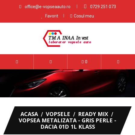
office@e-vopseaauto.ro
0729 251 073
Favorit
Cosul meu
0
ACASA
VOPSELE
READY MIX
VOPSEA METALIZATA - GRIS PERLE -
DACIA 01D 1L KLASS