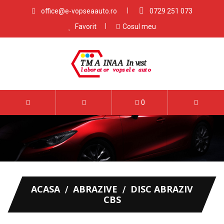
office@e-vopseaauto.ro
0729 251 073
Favorit
Cosul meu
0
ACASA
ABRAZIVE
DISC ABRAZIV
CBS