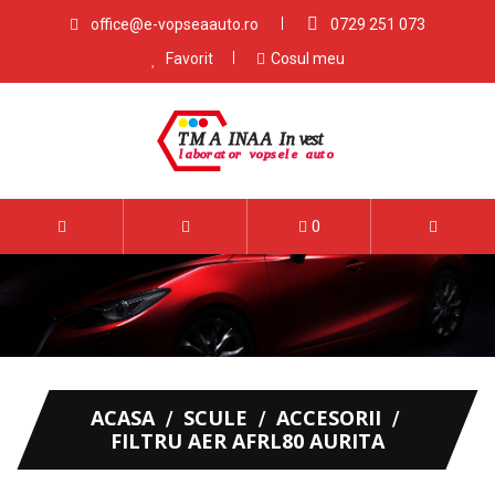
office@e-vopseaauto.ro
0729 251 073
Favorit
Cosul meu
0
ACASA
SCULE
ACCESORII
FILTRU AER AFRL80 AURITA