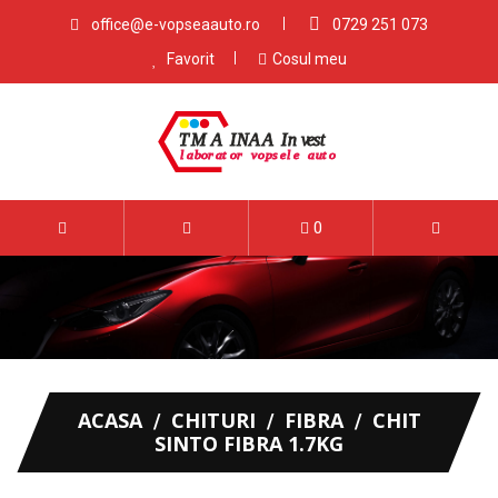
office@e-vopseaauto.ro
0729 251 073
Favorit
Cosul meu
0
ACASA
CHITURI
FIBRA
CHIT
SINTO FIBRA 1.7KG