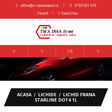
office@e-vopseaauto.ro
0729 251 073
Favorit
Cosul meu
0
ACASA
LICHIDE
LICHID FRANA
STARLINE DOT4 1L