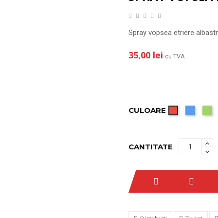
Spray vopsea etriere albast
35,00 lei
cu TVA
CULOARE
Albastr
V
Rosu
CANTITATE