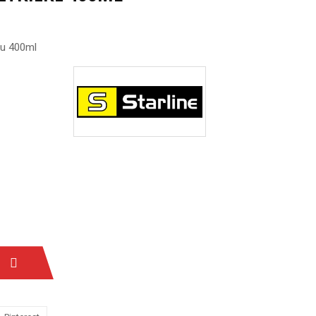
ru 400ml
u
erde