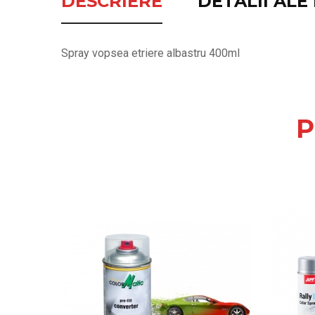
DESCRIERE
DETALII AL
Spray vopsea etriere albastru 400ml
P