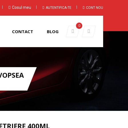
Cosul meu
AUTENTIFICA-TE
CONT NOU
0
CONTACT
BLOG
VOPSEA
ETRIERE 400ML