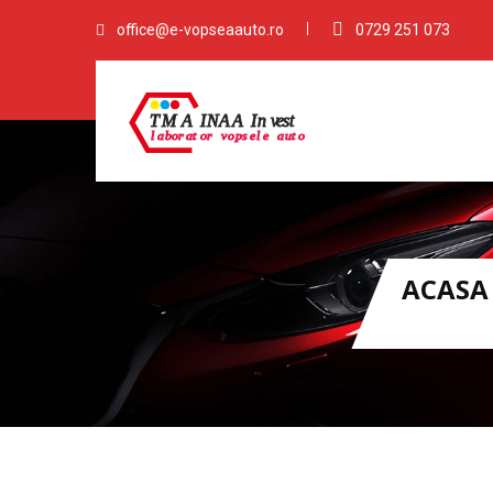
office@e-vopseaauto.ro
0729 251 073
ACASA