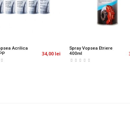
psea Acrilica
Spray Vopsea Etriere
34,00 lei
PP
400ml