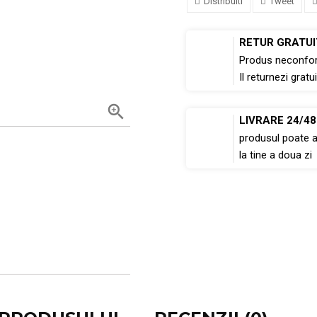
Distribuiti
Tweet
RETUR GRATUI
Produs neconfo
Il returnezi gratui

LIVRARE 24/4
produsul poate 
la tine a doua zi