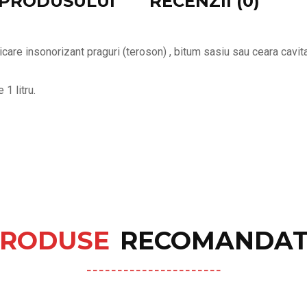
E PRODUSULUI
RECENZII (0)
care insonorizant praguri (teroson) , bitum sasiu sau ceara cavita
 1 litru.
RODUSE
RECOMANDAT