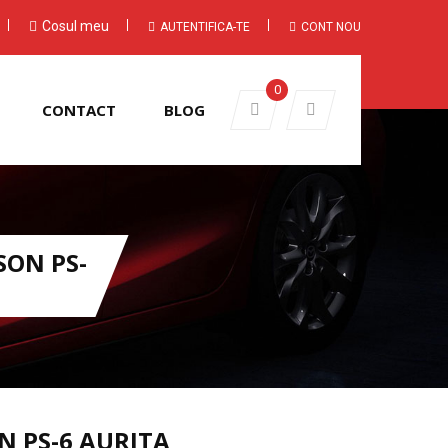
Cosul meu
AUTENTIFICA-TE
CONT NOU
0
CONTACT
BLOG
SON PS-
N PS-6 AURITA