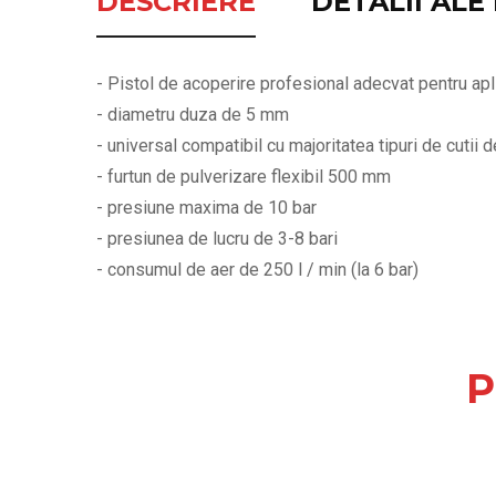
DESCRIERE
DETALII AL
- Pistol de acoperire profesional adecvat pentru apli
- diametru duza de 5 mm
- universal compatibil cu majoritatea tipuri de cutii de
- furtun de pulverizare flexibil 500 mm
- presiune maxima de 10 bar
- presiunea de lucru de 3-8 bari
- consumul de aer de 250 l / min (la 6 bar)
P