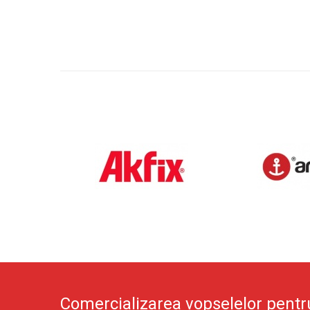
Comercializarea vopselelor pentr