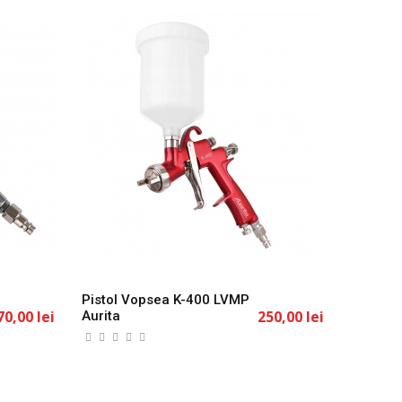
Pistol Vopsea K-400 LVMP
Pistol 
70,00 lei
250,00 lei
Aurita
LVMP Au