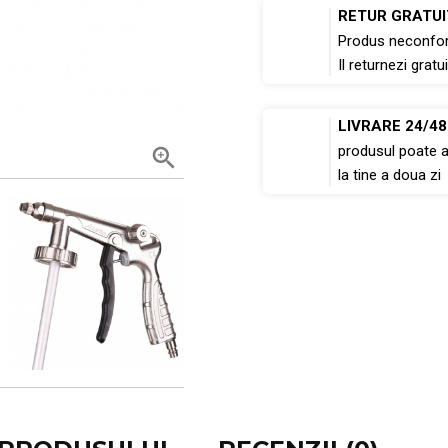
RETUR GRATUI
Produs neconfo
Il returnezi gratui
LIVRARE 24/4
produsul poate 

la tine a doua zi