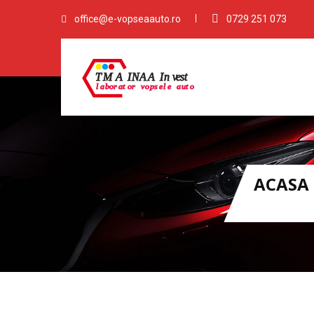
office@e-vopseaauto.ro
0729 251 073
ACASA