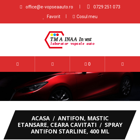
office@e-vopseaauto.ro
0729 251 073
Favorit
Cosul meu
0
ACASA
ANTIFON, MASTIC
ETANSARE, CEARA CAVITATI
SPRAY
ANTIFON STARLINE, 400 ML