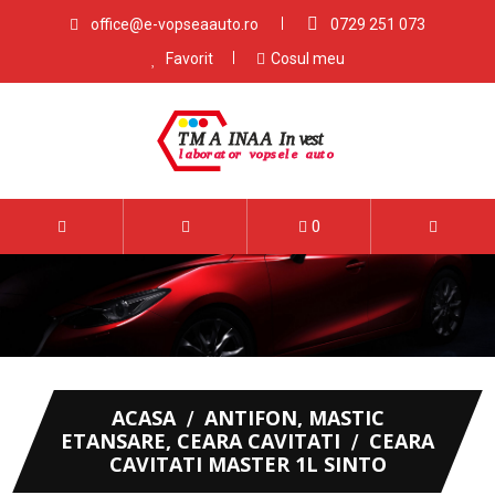
office@e-vopseaauto.ro
0729 251 073
Favorit
Cosul meu
0
ACASA
ANTIFON, MASTIC
ETANSARE, CEARA CAVITATI
CEARA
CAVITATI MASTER 1L SINTO