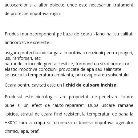
autocarelor si a altor obiecte, unde este necesar un tratament
de protectie impotriva ruginii.
Produs monocomponent pe baza de ceara - lanolina, cu calitati
anticorozive excelente:
asigura protectia indelungata impotriva coroziunii pentru praguri,
usi, ranforsari, etc.
patrunde in locurile greu accesibile, formand un strat protector
elastic impotriva coroziunii provocate de apa sau salinitate
se usuca la temperatura ambianta, prin evaporarea solventului
Ceara pentru cavitati este un
lichid de culoare inchisa.
Produsul este hidrofug si are proprietati de penetrare foarte
bune si un efect de “auto-reparare”. Dupa uscare ramane
lipicios, stratul de ceara fiind rezistent la temperaturi de pana la
+80°C fara a crapa si formeaza o bariera impotriva agentilor
chimici, apa, praf.