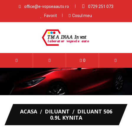
office@e-vopseaauto.ro
0729 251 073
Favorit
Cosul meu
0
ACASA
DILUANT
DILUANT 506
0.9L KYNITA