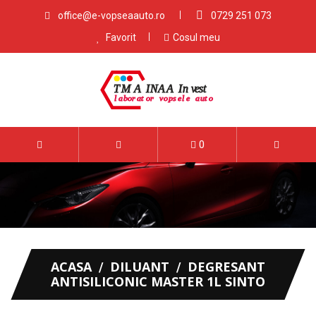
office@e-vopseaauto.ro
0729 251 073
Favorit
Cosul meu
0
ACASA
DILUANT
DEGRESANT
ANTISILICONIC MASTER 1L SINTO