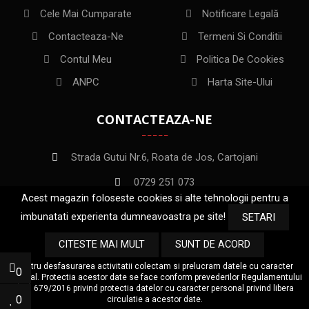
Cele Mai Cumparate
Notificare Legală
Contacteaza-Ne
Termeni Si Conditii
Contul Meu
Politica De Cookies
ANPC
Harta Site-Ului
CONTACTEAZA-NE
Strada Gutui Nr.6, Roata de Jos, Cartojani
0729 251 073
Acest magazin foloseste cookies si alte tehnologii pentru a
office@e-vopseaauto.ro
imbunatati experienta dumneavoastra pe site!
SETARI
CITESTE MAI MULT
SUNT DE ACORD
Pentru desfasurarea activitatii colectam si prelucram datele cu caracter
0
pesonal. Protectia acestor date se face conform prevederilor Regulamentului
Copyright
TMA INAA INVEST
2022
(UE) 679/2016 privind protectia datelor cu caracter personal privind libera
0
circulatie a acestor date.