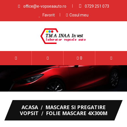
office@e-vopseaauto.ro
0729 251 073
Favorit
Cosul meu
0
ACASA
MASCARE SI PREGATIRE
VOPSIT
FOLIE MASCARE 4X300M