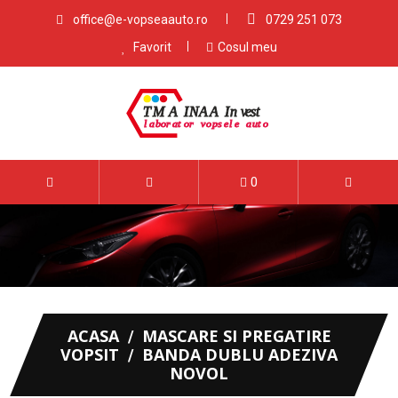
office@e-vopseaauto.ro
0729 251 073
Favorit
Cosul meu
0
ACASA
MASCARE SI PREGATIRE
VOPSIT
BANDA DUBLU ADEZIVA
NOVOL