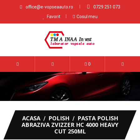
office@e-vopseaauto.ro
0729 251 073
Favorit
Cosul meu
0
ACASA
POLISH
PASTA POLISH
ABRAZIVA ZVIZZER HC 4000 HEAVY
CUT 250ML