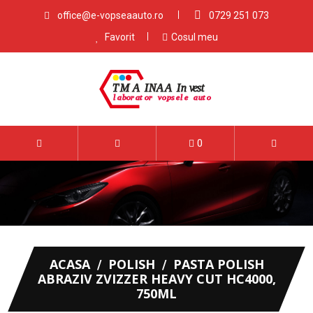
office@e-vopseaauto.ro
0729 251 073
Favorit
Cosul meu
0
ACASA
POLISH
PASTA POLISH
ABRAZIV ZVIZZER HEAVY CUT HC4000,
750ML