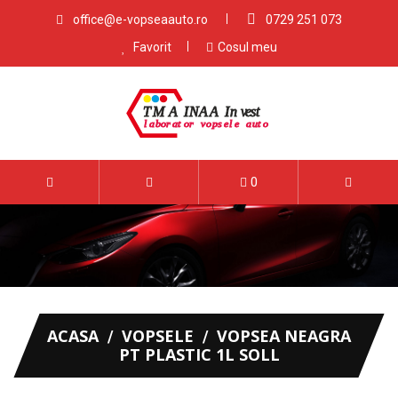
office@e-vopseaauto.ro
0729 251 073
Favorit
Cosul meu
0
ACASA
VOPSELE
VOPSEA NEAGRA
PT PLASTIC 1L SOLL