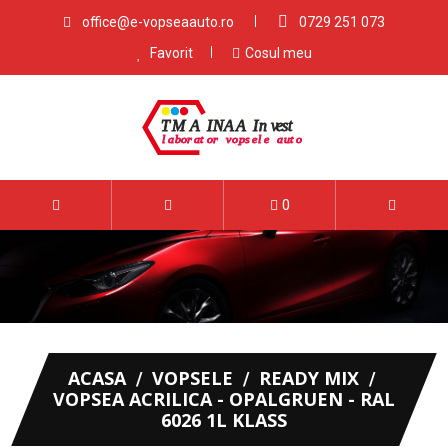
office@e-vopseaauto.ro
0729 251 073
Favorit
Cosul meu
0
ACASA
VOPSELE
READY MIX
VOPSEA ACRILICA - OPALGRUEN - RAL
6026 1L KLASS