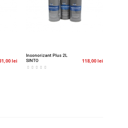
Insonorizant Plus 2L
Mastic 
31,00 lei
118,00 lei
SINTO
Negru