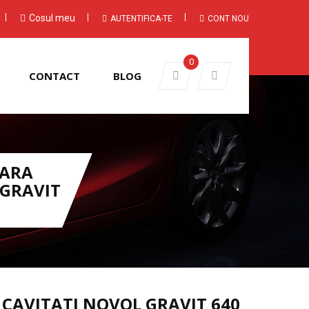
Cosul meu
AUTENTIFICA-TE
CONT NOU
0
CONTACT
BLOG
EARA
 GRAVIT
CAVITATI NOVOL GRAVIT 640