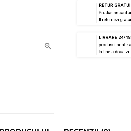
RETUR GRATUI
Produs neconfo
Il returnezi gratui
LIVRARE 24/4

produsul poate 
la tine a doua zi