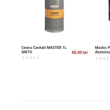
Ceara Cavitati MASTER 1L
Mastic P
60,00 lei
SINTO
Alumini
SINTO