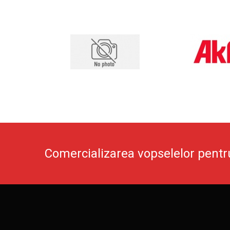
Comercializarea vopselelor pentr