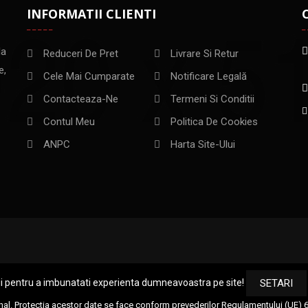
INFORMATII CLIENTI
la
Reduceri De Pret
Livrare Si Retur
e,
Cele Mai Cumparate
Notificare Legală
Contacteaza-Ne
Termeni Si Conditii
Contul Meu
Politica De Cookies
ANPC
Harta Site-Ului
ii pentru a imbunatati experienta dumneavoastra pe site!
SETARI
nal. Protectia acestor date se face conform prevederilor Regulamentului (UE) 679