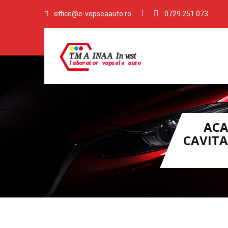
office@e-vopseaauto.ro
0729 251 073
ACA
CAVITA