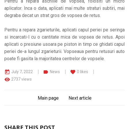
Pentru a repara aschiile de vopsea, folositi un micro
aplicator. Inca o data, aplicati mai multe straturi subtiri, mai
degraba decat un strat gros de vopsea de retus.
Pentru a repara zgarieturile, aplicati capul periei pe seringa
si incarcati-l cu o cantitate mica de vopsea de retus. Apoi
aplicati o presiune usoara pe piston in timp ce ghidati capul
periei de-a lungul zgarieturii. Vopseaua pentru retusuri auto
poate fi gasita la majoritatea centrelor de vopsele.
today
label
favorite
July 7, 2022
News
0
likes
remove_red_eye
2737 views
Main page
Next article
SHARE THIS POST