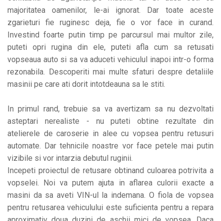
majoritatea oamenilor, le-ai ignorat. Dar toate aceste
zgarieturi fie ruginesc deja, fie o vor face in curand.
Investind foarte putin timp pe parcursul mai multor zile,
puteti opri rugina din ele, puteti afla cum sa retusati
vopseaua auto si sa va aduceti vehiculul inapoi intr-o forma
rezonabila. Descoperiti mai multe sfaturi despre detaliile
masinii pe care ati dorit intotdeauna sa le stiti.
In primul rand, trebuie sa va avertizam sa nu dezvoltati
asteptari nerealiste - nu puteti obtine rezultate din
atelierele de caroserie in alee cu vopsea pentru retusuri
automate. Dar tehnicile noastre vor face petele mai putin
vizibile si vor intarzia debutul ruginii.
Incepeti proiectul de retusare obtinand culoarea potrivita a
vopselei. Noi va putem ajuta in aflarea culorii exacte a
masini da sa aveti VIN-ul la indemana. O fiola de vopsea
pentru retusarea vehiculului este suficienta pentru a repara
aproximativ doua duzini de aschii mici de vopsea. Daca