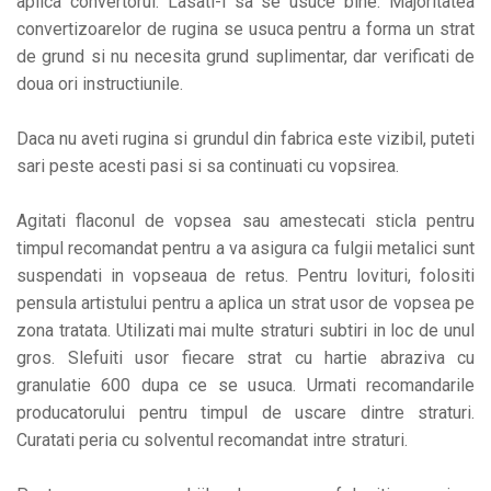
aplica convertorul. Lasati-l sa se usuce bine. Majoritatea
convertizoarelor de rugina se usuca pentru a forma un strat
de grund si nu necesita grund suplimentar, dar verificati de
doua ori instructiunile.
Daca nu aveti rugina si grundul din fabrica este vizibil, puteti
sari peste acesti pasi si sa continuati cu vopsirea.
Agitati flaconul de vopsea sau amestecati sticla pentru
timpul recomandat pentru a va asigura ca fulgii metalici sunt
suspendati in vopseaua de retus. Pentru lovituri, folositi
pensula artistului pentru a aplica un strat usor de vopsea pe
zona tratata. Utilizati mai multe straturi subtiri in loc de unul
gros. Slefuiti usor fiecare strat cu hartie abraziva cu
granulatie 600 dupa ce se usuca. Urmati recomandarile
producatorului pentru timpul de uscare dintre straturi.
Curatati peria cu solventul recomandat intre straturi.