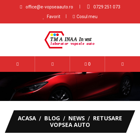
office@e-vopseaauto.ro
0729 251 073
Favorit
Cosul meu
0
ACASA
BLOG
NEWS
RETUSARE
VOPSEA AUTO