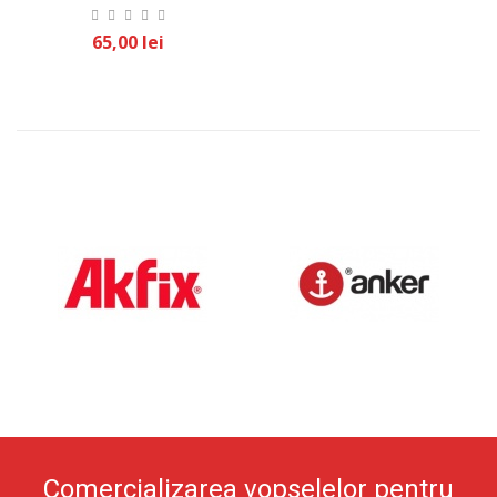
65,00 lei
Comercializarea vopselelor pentru