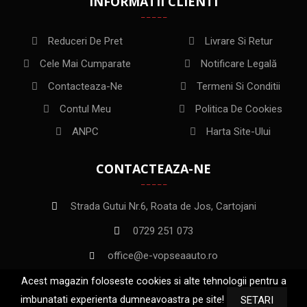
INFORMATII CLIENTI
Reduceri De Pret
Livrare Si Retur
Cele Mai Cumparate
Notificare Legală
Contacteaza-Ne
Termeni Si Conditii
Contul Meu
Politica De Cookies
ANPC
Harta Site-Ului
CONTACTEAZA-NE
Strada Gutui Nr.6, Roata de Jos, Cartojani
0729 251 073
office@e-vopseaauto.ro
Acest magazin foloseste cookies si alte tehnologii pentru a
imbunatati experienta dumneavoastra pe site!
SETARI