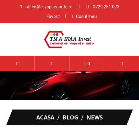
office@e-vopseaauto.ro
0729 251 073
Favorit
Cosul meu
0
ACASA
BLOG
NEWS