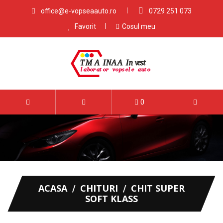
office@e-vopseaauto.ro
0729 251 073
Favorit
Cosul meu
0
ACASA
CHITURI
CHIT SUPER
SOFT KLASS