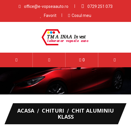
office@e-vopseaauto.ro
0729 251 073
Favorit
Cosul meu
0
ACASA
CHITURI
CHIT ALUMINIU
KLASS