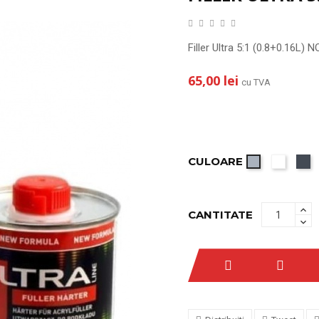
Filler Ultra 5:1 (0.8+0.16L)
65,00 lei
cu TVA
CULOARE
Alb
N
Gri
CANTITATE