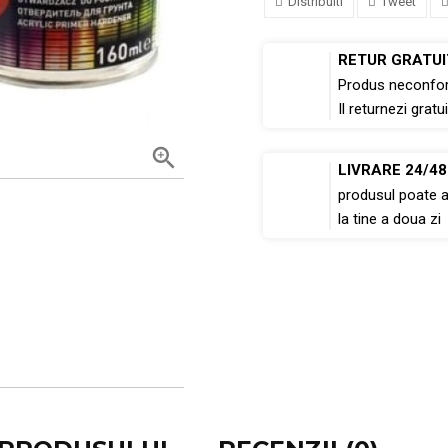
Distribuiti
Tweet
RETUR GRATUI
Produs neconfo
Il returnezi gratui

LIVRARE 24/4
produsul poate 
la tine a doua zi