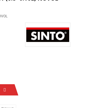
 NOVOL
egru