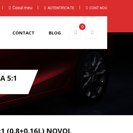
Cosul meu
AUTENTIFICA-TE
CONT NOU
0
CONTACT
BLOG
A 5:1
:1 (0.8+0.16L) NOVOL