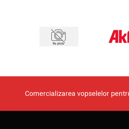
Comercializarea vopselelor pentr