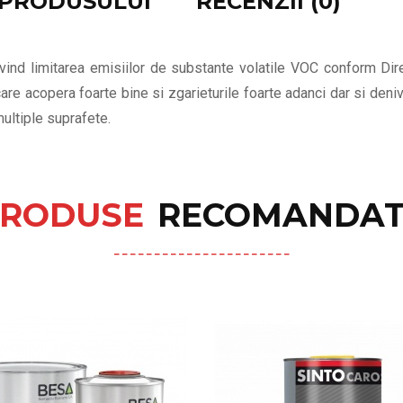
E PRODUSULUI
RECENZII (0)
ind limitarea emisiilor de substante volatile VOC conform Dir
are acopera foarte bine si zgarieturile foarte adanci dar si denive
multiple suprafete.
RODUSE
RECOMANDAT