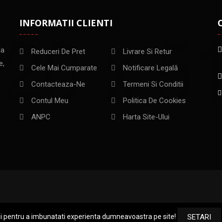
INFORMATII CLIENTI
la
Reduceri De Pret
Livrare Si Retur
e,
Cele Mai Cumparate
Notificare Legală
Contacteaza-Ne
Termeni Si Conditii
Contul Meu
Politica De Cookies
ANPC
Harta Site-Ului
ii pentru a imbunatati experienta dumneavoastra pe site!
SETARI