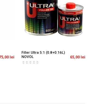
Filler Ultra 5:1 (0.8+0.16L)
Filler S
75,00 lei
65,00 lei
NOVOL
(0.75L+