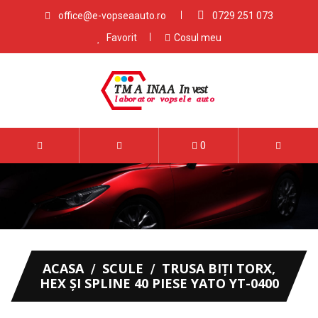
office@e-vopseaauto.ro
0729 251 073
Favorit
Cosul meu
0
ACASA
SCULE
TRUSA BIȚI TORX,
HEX ȘI SPLINE 40 PIESE YATO YT-0400