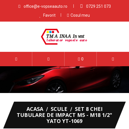
office@e-vopseaauto.ro
0729 251 073
Favorit
Cosul meu
0
ACASA
SCULE
SET 8 CHEI
TUBULARE DE IMPACT M5 - M18 1/2"
YATO YT-1069