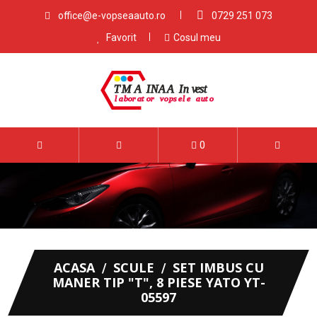
office@e-vopseaauto.ro
0729 251 073
Favorit
Cosul meu
0
ACASA
SCULE
SET IMBUS CU
MANER TIP "T", 8 PIESE YATO YT-
05597