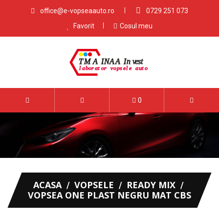
office@e-vopseaauto.ro
0729 251 073
Favorit
Cosul meu
0
ACASA
VOPSELE
READY MIX
VOPSEA ONE PLAST NEGRU MAT CBS