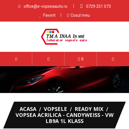
office@e-vopseaauto.ro
0729 251 073
Favorit
Cosul meu
0
ACASA
VOPSELE
READY MIX
VOPSEA ACRILICA - CANDYWEISS - VW
LB9A 1L KLASS