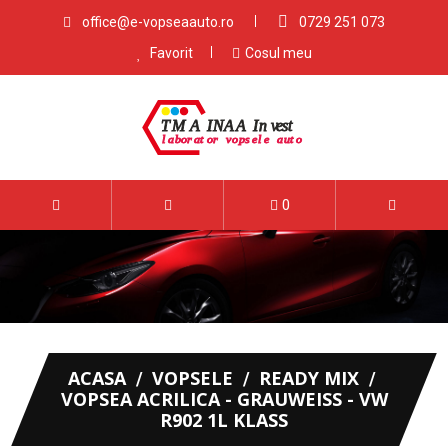
office@e-vopseaauto.ro
0729 251 073
Favorit
Cosul meu
0
ACASA
VOPSELE
READY MIX
VOPSEA ACRILICA - GRAUWEISS - VW
R902 1L KLASS