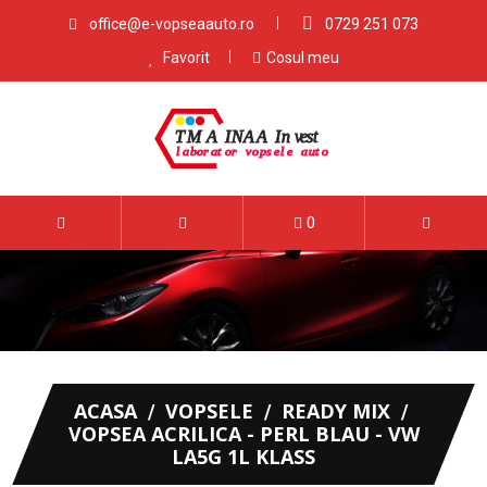
office@e-vopseaauto.ro
0729 251 073
Favorit
Cosul meu
0
ACASA
VOPSELE
READY MIX
VOPSEA ACRILICA - PERL BLAU - VW
LA5G 1L KLASS