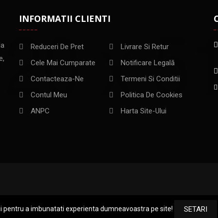
INFORMATII CLIENTI
la
Reduceri De Pret
Livrare Si Retur
e,
Cele Mai Cumparate
Notificare Legală
Contacteaza-Ne
Termeni Si Conditii
Contul Meu
Politica De Cookies
ANPC
Harta Site-Ului
ii pentru a imbunatati experienta dumneavoastra pe site!
SETARI