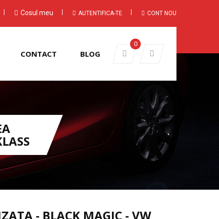
Cosul meu
AUTENTIFICA-TE
CONT NOU
0
CONTACT
BLOG
EA
KLASS
ZATA - BLACK MAGIC - VW