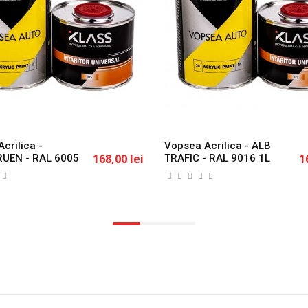
crilica -
Vopsea Acrilica - ALB
168,00 lei
1
UEN - RAL 6005
TRAFIC - RAL 9016 1L
S
KLASS