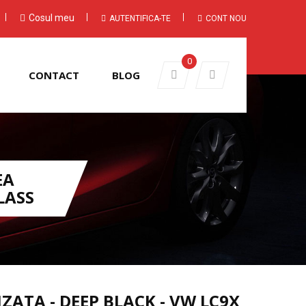
Cosul meu
AUTENTIFICA-TE
CONT NOU
0
CONTACT
BLOG
EA
LASS
ZATA - DEEP BLACK - VW LC9X