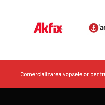
Comercializarea vopselelor pentr