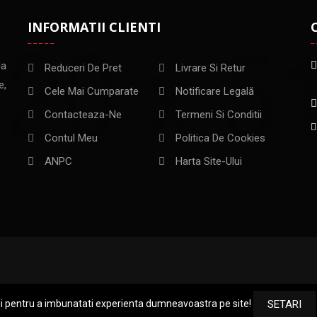
INFORMATII CLIENTI
la
Reduceri De Pret
Livrare Si Retur
e,
Cele Mai Cumparate
Notificare Legală
Contacteaza-Ne
Termeni Si Conditii
Contul Meu
Politica De Cookies
ANPC
Harta Site-Ului
ii pentru a imbunatati experienta dumneavoastra pe site!
SETARI