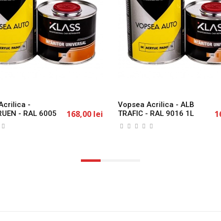
crilica -
Vopsea Acrilica - ALB
168,00 lei
1
UEN - RAL 6005
TRAFIC - RAL 9016 1L
S
KLASS