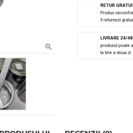
RETUR GRATUI
Produs neconfo
Il returnezi gratui
LIVRARE 24/4

produsul poate 
la tine a doua zi