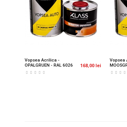
Vopsea Acrilica -
Vopsea A
168,00 lei
OPALGRUEN - RAL 6026
MOOSGR
1L KLASS
1L KLAS