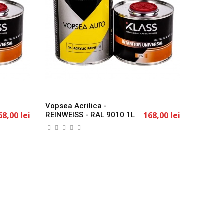
Vopsea Acrilica -
Vopsea 
68,00 lei
168,00 lei
REINWEISS - RAL 9010 1L
REINOR
KLASS
1L KLA