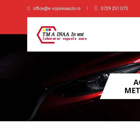
office@e-vopseaauto.ro
0729 251 073
A
MET