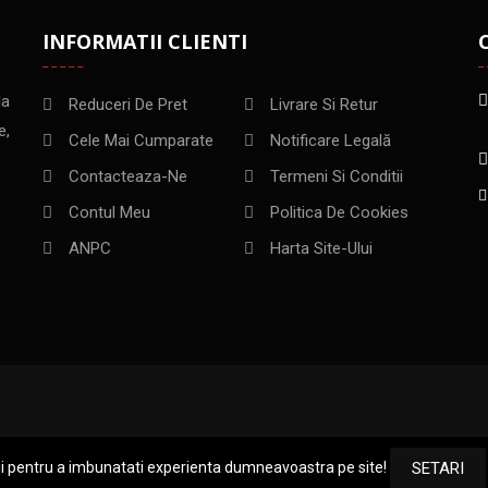
INFORMATII CLIENTI
la
Reduceri De Pret
Livrare Si Retur
e,
Cele Mai Cumparate
Notificare Legală
Contacteaza-Ne
Termeni Si Conditii
Contul Meu
Politica De Cookies
ANPC
Harta Site-Ului
ii pentru a imbunatati experienta dumneavoastra pe site!
SETARI