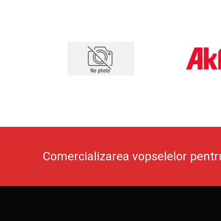
Comercializarea vopselelor pentr