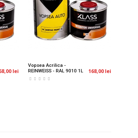
Vopsea Acrilica -
Vopsea 
68,00 lei
168,00 lei
REINWEISS - RAL 9010 1L
REINOR
KLASS
1L KLA