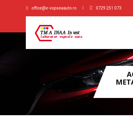
office@e-vopseaauto.ro
0729 251 073
A
META