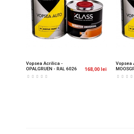
Vopsea Acrilica -
Vopsea A
168,00 lei
OPALGRUEN - RAL 6026
MOOSGR
1L KLASS
1L KLAS