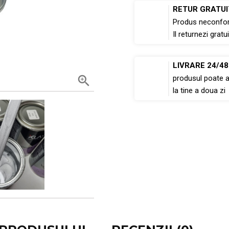
RETUR GRATUI
Produs neconfo
Il returnezi gratui
LIVRARE 24/4

produsul poate 
la tine a doua zi