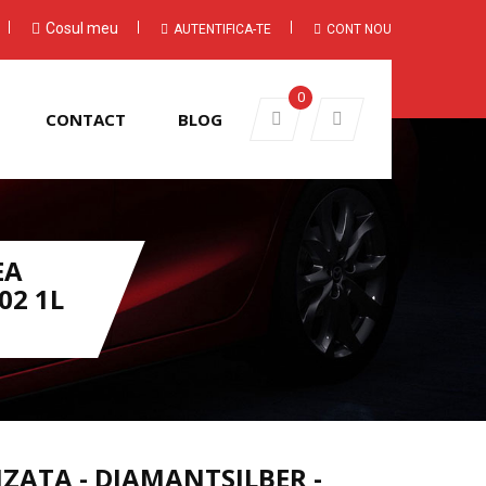
Cosul meu
AUTENTIFICA-TE
CONT NOU
0
CONTACT
BLOG
EA
02 1L
ZATA - DIAMANTSILBER -