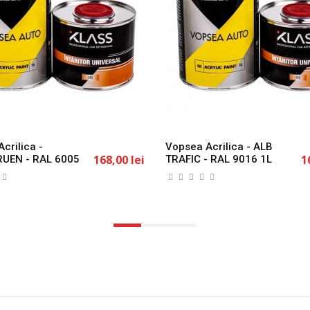
crilica -
Vopsea Acrilica - ALB
168,00 lei
1
UEN - RAL 6005
TRAFIC - RAL 9016 1L
S
KLASS