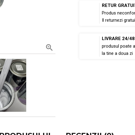
RETUR GRATUI
Produs neconfo
Il returnezi gratui
LIVRARE 24/4

produsul poate 
la tine a doua zi