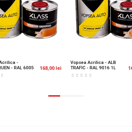
crilica -
Vopsea Acrilica - ALB
168,00 lei
1
UEN - RAL 6005
TRAFIC - RAL 9016 1L
S
KLASS