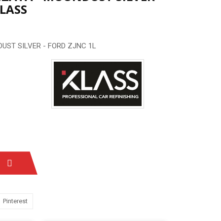
KLASS
DUST SILVER - FORD ZJNC 1L
Pinterest