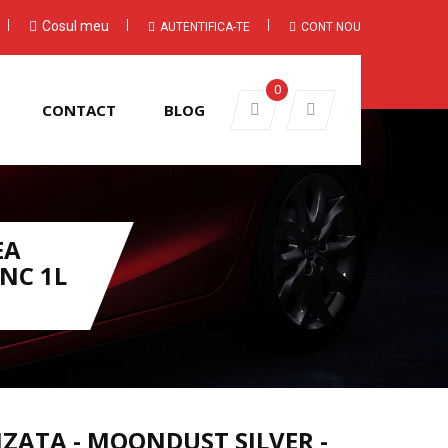
Cosul meu
AUTENTIFICA-TE
CONT NOU
0
CONTACT
BLOG
EA
NC 1L
ZATA - MOONDUST SILVER -