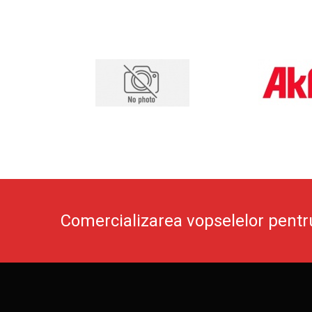
Comercializarea vopselelor pentr