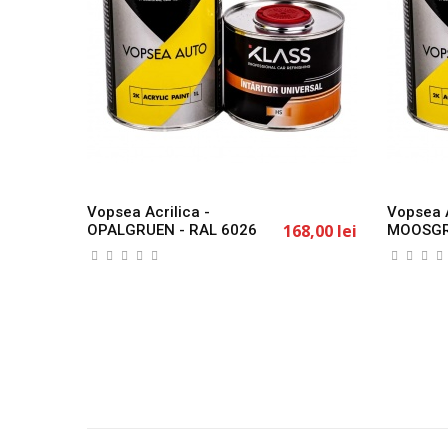
Vopsea Acrilica -
Vopsea A
168,00 lei
OPALGRUEN - RAL 6026
MOOSGR
1L KLASS
1L KLAS