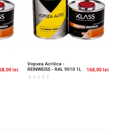
Vopsea Acrilica -
Vopsea 
68,00 lei
168,00 lei
REINWEISS - RAL 9010 1L
REINOR
KLASS
1L KLA