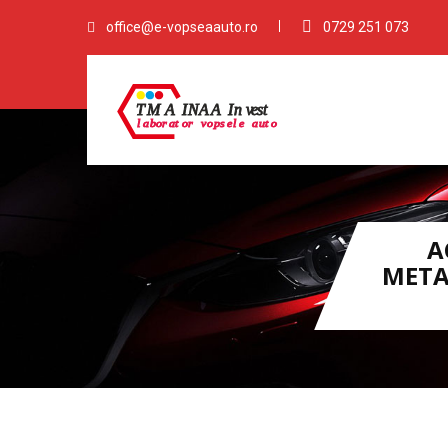
office@e-vopseaauto.ro
0729 251 073
A
META