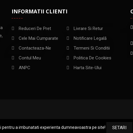
INFORMATII CLIENTI
la
Reduceri De Pret
Livrare Si Retur
e,
Cele Mai Cumparate
Notificare Legală
Contacteaza-Ne
Termeni Si Conditii
Contul Meu
Politica De Cookies
ANPC
Harta Site-Ului
ii pentru a imbunatati experienta dumneavoastra pe site!
SETARI