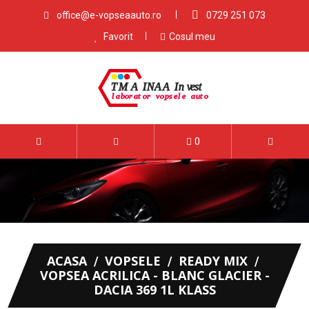
office@e-vopseaauto.ro
0729 251 073
Favorit
Cosul meu
0
ACASA
VOPSELE
READY MIX
VOPSEA ACRILICA - BLANC GLACIER -
DACIA 369 1L KLASS