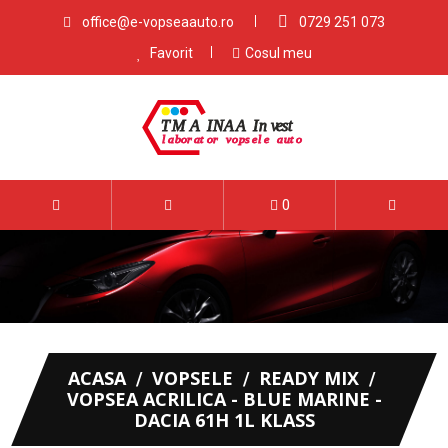
office@e-vopseaauto.ro
0729 251 073
Favorit
Cosul meu
0
ACASA
VOPSELE
READY MIX
VOPSEA ACRILICA - BLUE MARINE -
DACIA 61H 1L KLASS