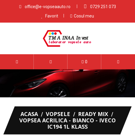
office@e-vopseaauto.ro
0729 251 073
Favorit
Cosul meu
0
ACASA
VOPSELE
READY MIX
VOPSEA ACRILICA - BIANCO - IVECO
IC194 1L KLASS