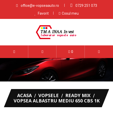
office@e-vopseaauto.ro
0729 251 073
Favorit
Cosul meu
0
ACASA
VOPSELE
READY MIX
VOPSEA ALBASTRU MEDIU 650 CBS 1K