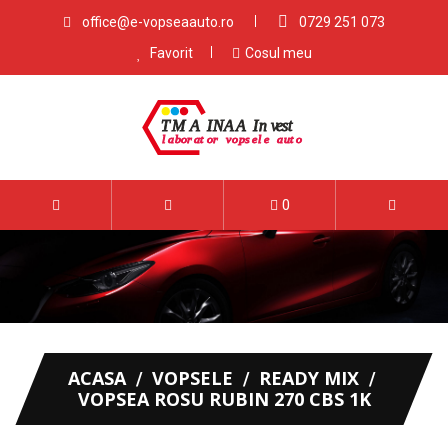
office@e-vopseaauto.ro
0729 251 073
Favorit
Cosul meu
0
ACASA
VOPSELE
READY MIX
VOPSEA ROSU RUBIN 270 CBS 1K