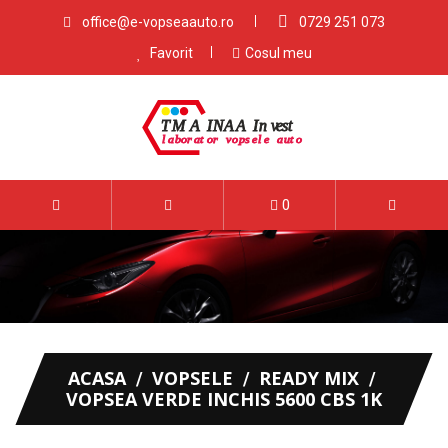
office@e-vopseaauto.ro
0729 251 073
Favorit
Cosul meu
0
ACASA
VOPSELE
READY MIX
VOPSEA VERDE INCHIS 5600 CBS 1K