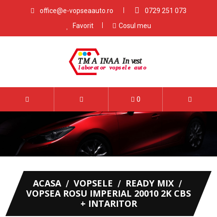
office@e-vopseaauto.ro
0729 251 073
Favorit
Cosul meu
0
ACASA
VOPSELE
READY MIX
VOPSEA ROSU IMPERIAL 20010 2K CBS
+ INTARITOR