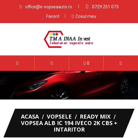
office@e-vopseaauto.ro
0729 251 073
Favorit
Cosul meu
0
ACASA
VOPSELE
READY MIX
VOPSEA ALB IC 194 IVECO 2K CBS +
INTARITOR