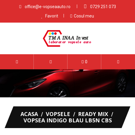
office@e-vopseaauto.ro
0729 251 073
Favorit
Cosul meu
0
ACASA
VOPSELE
READY MIX
VOPSEA INDIGO BLAU LB5N CBS