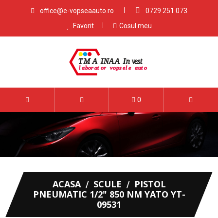
office@e-vopseaauto.ro
0729 251 073
Favorit
Cosul meu
0
ACASA
SCULE
PISTOL
PNEUMATIC 1/2" 850 NM YATO YT-
09531