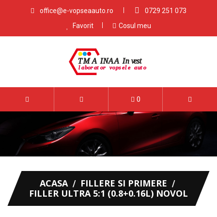
office@e-vopseaauto.ro
0729 251 073
Favorit
Cosul meu
0
ACASA
FILLERE SI PRIMERE
FILLER ULTRA 5:1 (0.8+0.16L) NOVOL