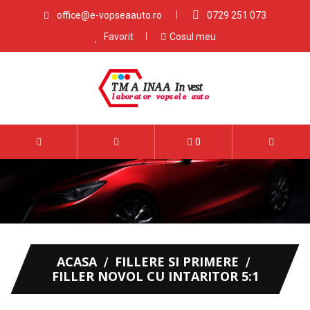
office@e-vopseaauto.ro
0729 251 073
Favorit
Cosul meu
0
ACASA
FILLERE SI PRIMERE
FILLER NOVOL CU INTARITOR 5:1